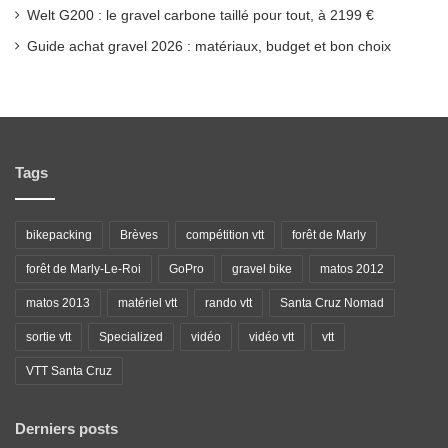
Welt G200 : le gravel carbone taillé pour tout, à 2199 €
Guide achat gravel 2026 : matériaux, budget et bon choix
Tags
bikepacking
Brèves
compétition vtt
forêt de Marly
forêt de Marly-Le-Roi
GoPro
gravel bike
matos 2012
matos 2013
matériel vtt
rando vtt
Santa Cruz Nomad
sortie vtt
Specialized
vidéo
vidéo vtt
vtt
VTT Santa Cruz
Derniers posts