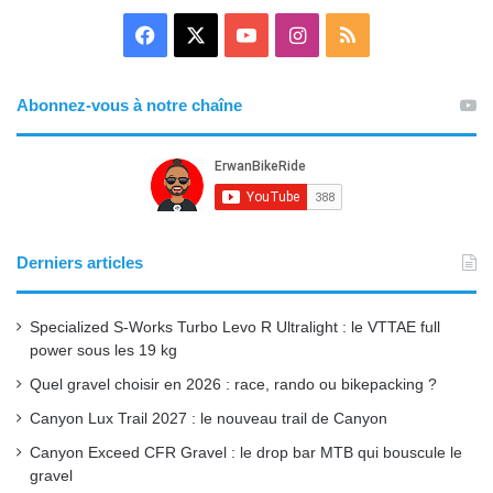
F
X
Y
I
R
a
o
n
S
Abonnez-vous à notre chaîne
c
u
s
S
e
T
t
b
u
a
o
b
g
Derniers articles
o
e
r
Specialized S-Works Turbo Levo R Ultralight : le VTTAE full
k
a
power sous les 19 kg
Quel gravel choisir en 2026 : race, rando ou bikepacking ?
m
Canyon Lux Trail 2027 : le nouveau trail de Canyon
Canyon Exceed CFR Gravel : le drop bar MTB qui bouscule le
gravel