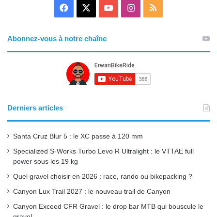
F
X
Y
I
R
a
o
n
S
Abonnez-vous à notre chaîne
c
u
s
S
e
T
t
b
u
a
o
b
g
Derniers articles
o
e
r
Santa Cruz Blur 5 : le XC passe à 120 mm
k
a
Specialized S-Works Turbo Levo R Ultralight : le VTTAE full
power sous les 19 kg
m
Quel gravel choisir en 2026 : race, rando ou bikepacking ?
Canyon Lux Trail 2027 : le nouveau trail de Canyon
Canyon Exceed CFR Gravel : le drop bar MTB qui bouscule le
gravel