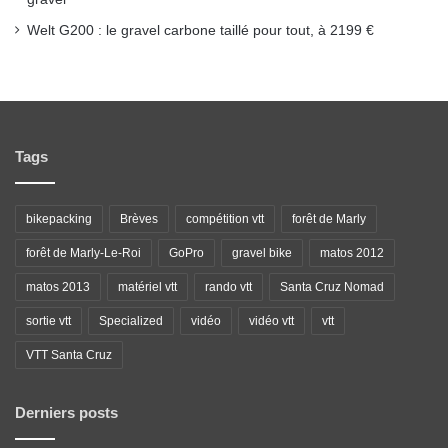
Welt G200 : le gravel carbone taillé pour tout, à 2199 €
Tags
bikepacking
Brèves
compétition vtt
forêt de Marly
forêt de Marly-Le-Roi
GoPro
gravel bike
matos 2012
matos 2013
matériel vtt
rando vtt
Santa Cruz Nomad
sortie vtt
Specialized
vidéo
vidéo vtt
vtt
VTT Santa Cruz
Derniers posts