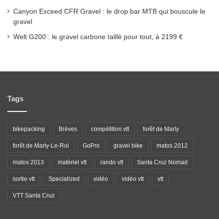
Canyon Exceed CFR Gravel : le drop bar MTB qui bouscule le
gravel
Welt G200 : le gravel carbone taillé pour tout, à 2199 €
Tags
bikepacking
Brèves
compétition vtt
forêt de Marly
forêt de Marly-Le-Roi
GoPro
gravel bike
matos 2012
matos 2013
matériel vtt
rando vtt
Santa Cruz Nomad
sortie vtt
Specialized
vidéo
vidéo vtt
vtt
VTT Santa Cruz