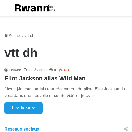
Menu
Accueil
/
vtt dh
vtt dh
Erwann
23 Fév 2011
0
370
Eliot Jackson alias Wild Man
[dcs_p]Je vous parlais tout récemment du pilote Eliot Jackson. Le
voici dans une nouvelle et courte vidéo…[/dcs_p]
Lire la suite
Réseaux sociaux