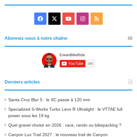
F
X
Y
I
R
a
o
n
S
Abonnez-vous à notre chaîne
c
u
s
S
e
T
t
b
u
a
o
b
g
Derniers articles
o
e
r
Santa Cruz Blur 5 : le XC passe à 120 mm
k
a
Specialized S-Works Turbo Levo R Ultralight : le VTTAE full
power sous les 19 kg
m
Quel gravel choisir en 2026 : race, rando ou bikepacking ?
Canyon Lux Trail 2027 : le nouveau trail de Canyon