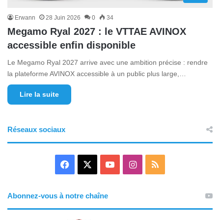
Erwann
28 Juin 2026
0
34
Megamo Ryal 2027 : le VTTAE AVINOX
accessible enfin disponible
Le Megamo Ryal 2027 arrive avec une ambition précise : rendre
la plateforme AVINOX accessible à un public plus large,…
Lire la suite
Réseaux sociaux
F
X
Y
I
R
a
o
n
S
Abonnez-vous à notre chaîne
c
u
s
S