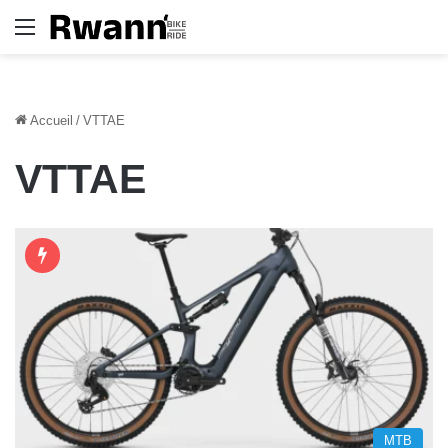
Menu
Accueil
/
VTTAE
VTTAE
MTB