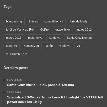
Tags
bikepacking
Brèves
compétition vtt
forêt de Marly
forêt de Marly-Le-Roi
GoPro
gravel bike
matos 2012
matos 2013
matériel vtt
rando vtt
Santa Cruz Nomad
sortie vtt
Specialized
vidéo
vidéo vtt
vtt
VTT Santa Cruz
Derniers posts
06 Août 2026
Santa Cruz Blur 5 : le XC passe à 120 mm
24 Juil 2026
Specialized S-Works Turbo Levo R Ultralight : le VTTAE full
power sous les 19 kg