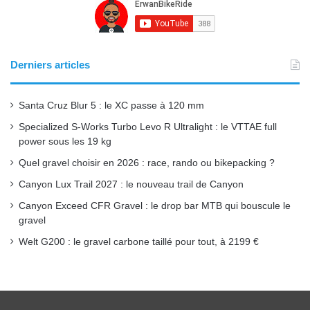
e
T
t
b
u
a
o
b
g
Derniers articles
o
e
r
Santa Cruz Blur 5 : le XC passe à 120 mm
k
a
Specialized S-Works Turbo Levo R Ultralight : le VTTAE full
power sous les 19 kg
m
Quel gravel choisir en 2026 : race, rando ou bikepacking ?
Canyon Lux Trail 2027 : le nouveau trail de Canyon
Canyon Exceed CFR Gravel : le drop bar MTB qui bouscule le
gravel
Welt G200 : le gravel carbone taillé pour tout, à 2199 €