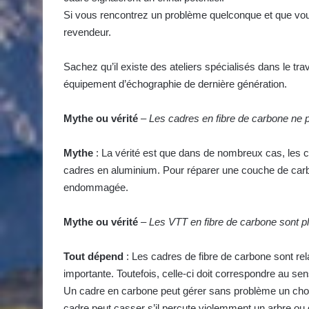
Si vous rencontrez un problème quelconque et que vous
revendeur.
Sachez qu’il existe des ateliers spécialisés dans le trava
équipement d’échographie de dernière génération.
Mythe ou vérité
–
Les cadres en fibre de carbone ne p
Mythe
: La vérité est que dans de nombreux cas, les 
cadres en aluminium. Pour réparer une couche de carbo
endommagée.
Mythe ou vérité
–
Les VTT en fibre de carbone sont plu
Tout dépend
: Les cadres de fibre de carbone sont rel
importante. Toutefois, celle-ci doit correspondre au sen
Un cadre en carbone peut gérer sans problème un choc
cadre peut casser s’il percute violemment un arbre ou qu’