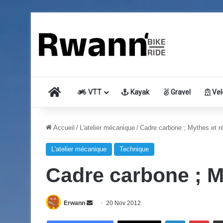
Accueil
VTT
Kayak
Gravel
Vel
Accueil
/
L'atelier mécanique
/
Cadre carbone ; Mythes et ré
L'atelier mécanique
Technique
Cadre carbone ; My
Erwann
E
20 Nov 2012
n
Linkedin
Pinterest