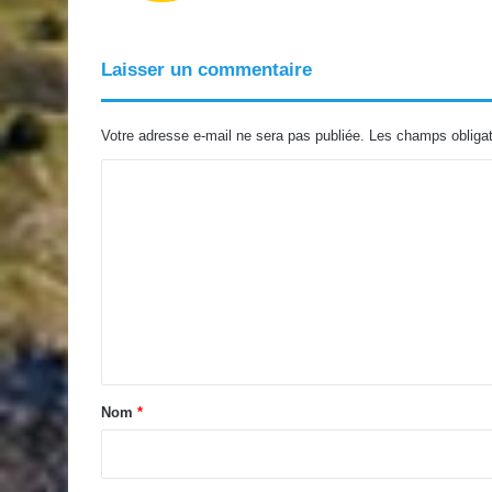
Laisser un commentaire
Votre adresse e-mail ne sera pas publiée.
Les champs obligat
C
o
m
m
e
n
t
a
Nom
*
i
r