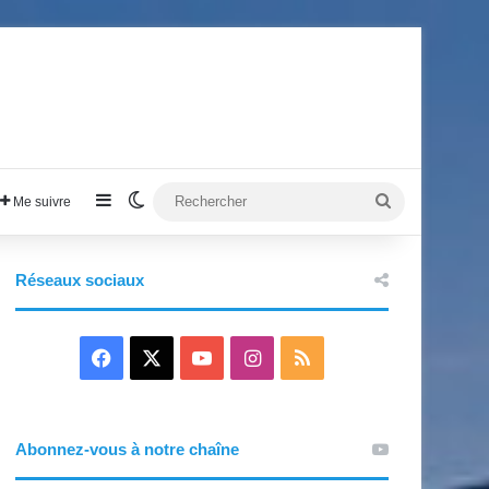
Sidebar (barre latérale)
Switch skin
Rechercher
Me suivre
Réseaux sociaux
F
X
Y
I
R
a
o
n
S
c
u
s
S
Abonnez-vous à notre chaîne