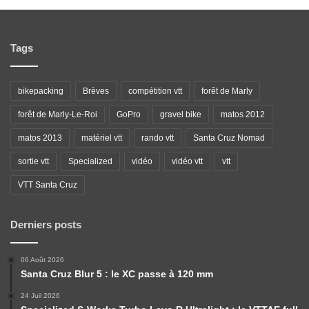
Tags
bikepacking
Brèves
compétition vtt
forêt de Marly
forêt de Marly-Le-Roi
GoPro
gravel bike
matos 2012
matos 2013
matériel vtt
rando vtt
Santa Cruz Nomad
sortie vtt
Specialized
vidéo
vidéo vtt
vtt
VTT Santa Cruz
Derniers posts
06 Août 2026
Santa Cruz Blur 5 : le XC passe à 120 mm
24 Juil 2026