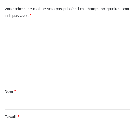
Votre adresse e-mail ne sera pas publiée.
Les champs obligatoires sont
indiqués avec
*
C
o
m
m
e
n
t
a
Nom
*
i
r
e
E-mail
*
*