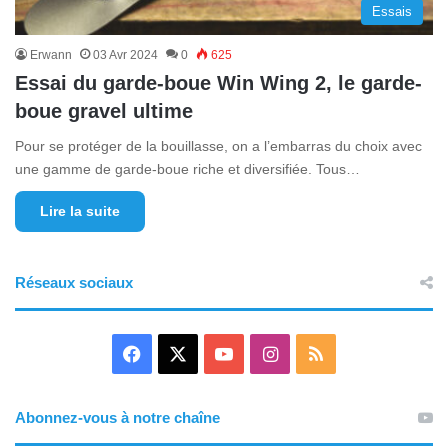
Essais
Erwann
03 Avr 2024
0
625
Essai du garde-boue Win Wing 2, le garde-
boue gravel ultime
Pour se protéger de la bouillasse, on a l’embarras du choix avec
une gamme de garde-boue riche et diversifiée. Tous…
Lire la suite
Réseaux sociaux
F
X
Y
I
R
a
o
n
S
Abonnez-vous à notre chaîne
c
u
s
S