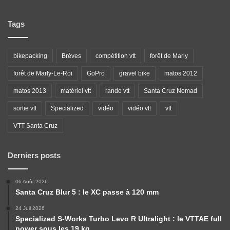
Tags
bikepacking
Brèves
compétition vtt
forêt de Marly
forêt de Marly-Le-Roi
GoPro
gravel bike
matos 2012
matos 2013
matériel vtt
rando vtt
Santa Cruz Nomad
sortie vtt
Specialized
vidéo
vidéo vtt
vtt
VTT Santa Cruz
Derniers posts
06 Août 2026
Santa Cruz Blur 5 : le XC passe à 120 mm
24 Juil 2026
Specialized S-Works Turbo Levo R Ultralight : le VTTAE full
power sous les 19 kg