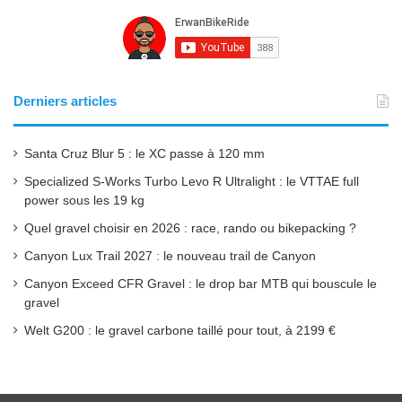
e
T
t
b
u
a
o
b
g
Derniers articles
o
e
r
Santa Cruz Blur 5 : le XC passe à 120 mm
k
a
Specialized S-Works Turbo Levo R Ultralight : le VTTAE full
power sous les 19 kg
m
Quel gravel choisir en 2026 : race, rando ou bikepacking ?
Canyon Lux Trail 2027 : le nouveau trail de Canyon
Canyon Exceed CFR Gravel : le drop bar MTB qui bouscule le
gravel
Welt G200 : le gravel carbone taillé pour tout, à 2199 €