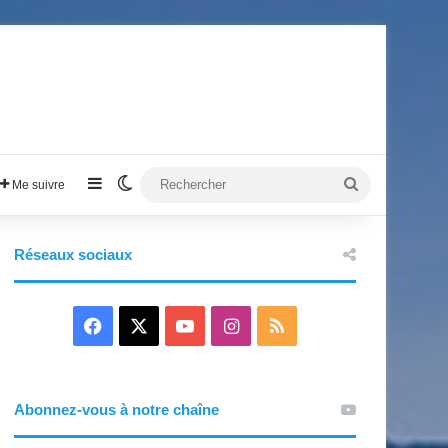
Sidebar (barre latérale)
Switch skin
Rechercher
Me suivre
Réseaux sociaux
F
X
Y
I
R
a
o
n
S
c
u
s
S
Abonnez-vous à notre chaîne
e
T
t