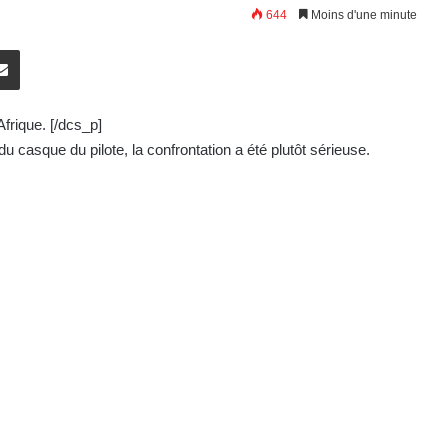
644
Moins d'une minute
E-Mail
Afrique. [/dcs_p]
 du casque du pilote, la confrontation a été plutôt sérieuse.