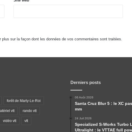
Site web
r plus sur la façon dont les données de vos commentaires sont traitées
.
Derniers posts
06 Août 2026
forêt de Marly-Le-Roi
Santa Cruz Blur 5 : le XC pa
mm
tériel vtt
rando vtt
24 Juil 2026
vidéo vtt
vtt
Specialized S-Works Turbo 
Ultralight : le VTTAE full po