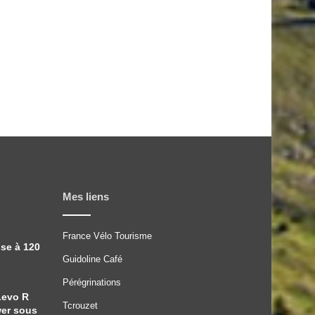
Mes liens
France Vélo Tourisme
sse à 120
Guidoline Café
Pérégrinations
Levo R
Tcrouzet
wer sous