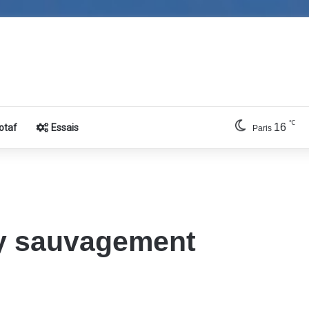
℃
16
otaf
Essais
Paris
y sauvagement