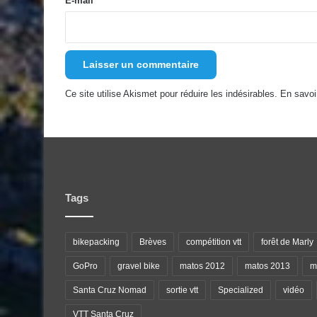
E-mail
*
*
Ce site utilise Akismet pour réduire les indésirables.
En savoi
Tags
bikepacking
Brèves
compétition vtt
forêt de Marly
GoPro
gravel bike
matos 2012
matos 2013
ma
Santa Cruz Nomad
sortie vtt
Specialized
vidéo
VTT Santa Cruz