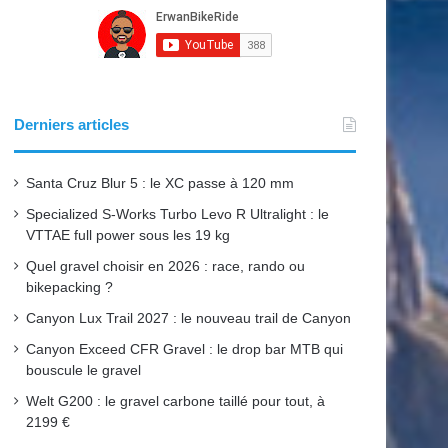
b
u
a
o
b
g
o
e
r
Derniers articles
k
a
Santa Cruz Blur 5 : le XC passe à 120 mm
m
Specialized S-Works Turbo Levo R Ultralight : le
VTTAE full power sous les 19 kg
Quel gravel choisir en 2026 : race, rando ou
bikepacking ?
Canyon Lux Trail 2027 : le nouveau trail de Canyon
Canyon Exceed CFR Gravel : le drop bar MTB qui
bouscule le gravel
Welt G200 : le gravel carbone taillé pour tout, à
2199 €