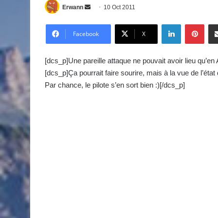
Erwann
E
10 Oct 2011
n
Linkedin
Pinterest
v
Facebook
X
o
y
[dcs_p]Une pareille attaque ne pouvait avoir lieu qu’en 
e
[dcs_p]Ça pourrait faire sourire, mais à la vue de l’état
r
Par chance, le pilote s’en sort bien :)[/dcs_p]
u
n
c
o
u
r
r
i
e
l