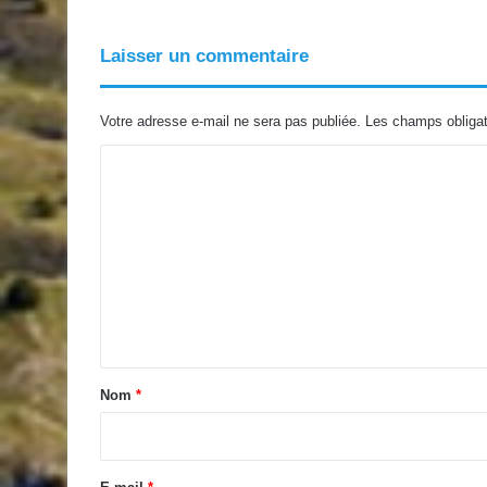
Laisser un commentaire
Votre adresse e-mail ne sera pas publiée.
Les champs obligat
C
o
m
m
e
n
t
a
Nom
*
i
r
e