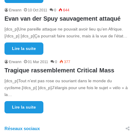
Erwann
10 Oct 2011
0
644
Evan van der Spuy sauvagement attaqué
[dcs_p]Une pareille attaque ne pouvait avoir lieu qu’en Afrique.
[/dcs_p] [dcs_p]Ça pourrait faire sourire, mais à la vue de l’état…
Lire la suite
Erwann
01 Mar 2011
0
377
Tragique rassemblement Critical Mass
[dcs_p]Tout n’est pas rose ou souriant dans le monde du
cyclisme.[/dcs_p] [dcs_p]J’élargis pour une fois le sujet « vélo » à
la…
Lire la suite
Réseaux sociaux