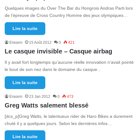
Quelques images du Over The Bar du Hongrois Andras Parti lors
de l’épreuve de Cross Country Homme des jeux olympiques…
Lire la suite
Erwann
15 Août 2012
0
421
Le casque invisible – Casque airbag
Il y avait fort longtemps qu’aucune réelle innovation n’avait pointé
le bout de son nez dans le domaine du casque…
Lire la suite
Erwann
23 Jan 2012
0
473
Greg Watts salement blessé
[dcs_p]Greg Watts, le talentueux rider de Haro Bikes a durement
chuté il y a quelques jours. Selon les dernières infos…
Lire la suite