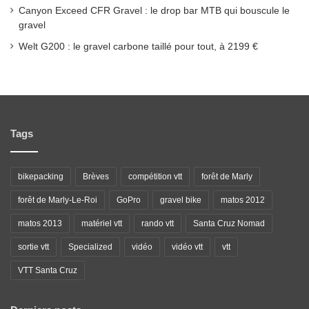
Canyon Exceed CFR Gravel : le drop bar MTB qui bouscule le
gravel
Welt G200 : le gravel carbone taillé pour tout, à 2199 €
Tags
bikepacking
Brèves
compétition vtt
forêt de Marly
forêt de Marly-Le-Roi
GoPro
gravel bike
matos 2012
matos 2013
matériel vtt
rando vtt
Santa Cruz Nomad
sortie vtt
Specialized
vidéo
vidéo vtt
vtt
VTT Santa Cruz