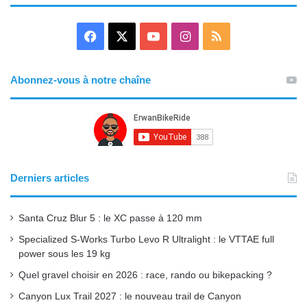
F
X
Y
I
R
a
o
n
S
Abonnez-vous à notre chaîne
c
u
s
S
e
T
t
b
u
a
o
b
g
Derniers articles
o
e
r
Santa Cruz Blur 5 : le XC passe à 120 mm
k
a
Specialized S-Works Turbo Levo R Ultralight : le VTTAE full
power sous les 19 kg
m
Quel gravel choisir en 2026 : race, rando ou bikepacking ?
Canyon Lux Trail 2027 : le nouveau trail de Canyon