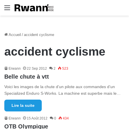
Menu
Accueil
/
accident cyclisme
accident cyclisme
Erwann
22 Sep 2012
2
523
Belle chute à vtt
Voici les images de la chute d’un pilote aux commandes d’un
Specialized Enduro S-Works. La machine est superbe mais le…
Lire la suite
Erwann
15 Août 2012
0
434
OTB Olympique