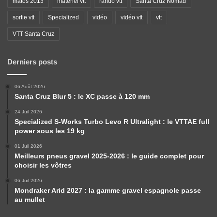
matos 2013
matériel vtt
rando vtt
Santa Cruz Nomad
sortie vtt
Specialized
vidéo
vidéo vtt
vtt
VTT Santa Cruz
Derniers posts
06 Août 2026
Santa Cruz Blur 5 : le XC passe à 120 mm
24 Juil 2026
Specialized S-Works Turbo Levo R Ultralight : le VTTAE full
power sous les 19 kg
01 Juil 2026
Meilleurs pneus gravel 2025-2026 : le guide complet pour
choisir les vôtres
06 Juil 2026
Mondraker Arid 2027 : la gamme gravel espagnole passe
au mullet