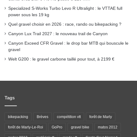
k
a
Specialized S-Works Turbo Levo R Ultralight : le VTTAE full
power sous les 19 kg
m
Quel gravel choisir en 2026 : race, rando ou bikepacking ?
Canyon Lux Trail 2027 : le nouveau trail de Canyon
Canyon Exceed CFR Gravel : le drop bar MTB qui bouscule le
gravel
Welt G200 : le gravel carbone taillé pour tout, à 2199 €
Tags
bikepacking
Brèves
compétition vtt
forêt de Marly
forêt de Marly-Le-Roi
GoPro
gravel bike
matos 2012