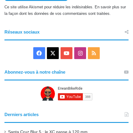
Ce site utilise Akismet pour réduire les indésirables.
En savoir plus sur
la façon dont les données de vos commentaires sont traitées
.
Réseaux sociaux
F
X
Y
I
R
a
o
n
S
Abonnez-vous à notre chaîne
c
u
s
S
e
T
t
b
u
a
o
b
g
Derniers articles
o
e
r
Santa Cruz Blur 5 : le XC passe à 120 mm