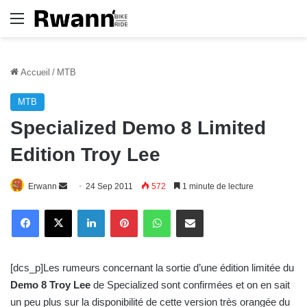
Menu
Accueil
/
MTB
MTB
Specialized Demo 8 Limited
Edition Troy Lee
Erwann
E
24 Sep 2011
572
1 minute de lecture
n
Linkedin
Pinterest
WhatsApp
E-Mail
v
o
y
[dcs_p]Les rumeurs concernant la sortie d’une édition limitée du
e
Demo 8 Troy Lee
de Specialized sont confirmées et on en sait
r
un peu plus sur la disponibilité de cette version très orangée du
u