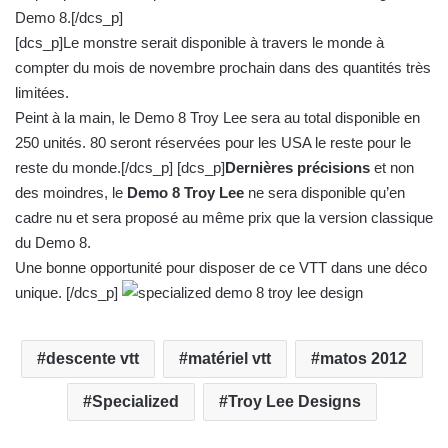
Demo 8.[/dcs_p]
n
c
[dcs_p]Le monstre serait disponible à travers le monde à
o
compter du mois de novembre prochain dans des quantités très
u
limitées.
r
Peint à la main, le Demo 8 Troy Lee sera au total disponible en
r
250 unités. 80 seront réservées pour les USA le reste pour le
i
reste du monde.[/dcs_p] [dcs_p]
Dernières précisions
et non
e
des moindres, le
Demo 8 Troy Lee
ne sera disponible qu’en
l
cadre nu et sera proposé au même prix que la version classique
du Demo 8.
Une bonne opportunité pour disposer de ce VTT dans une déco
unique. [/dcs_p]
descente vtt
matériel vtt
matos 2012
Specialized
Troy Lee Designs