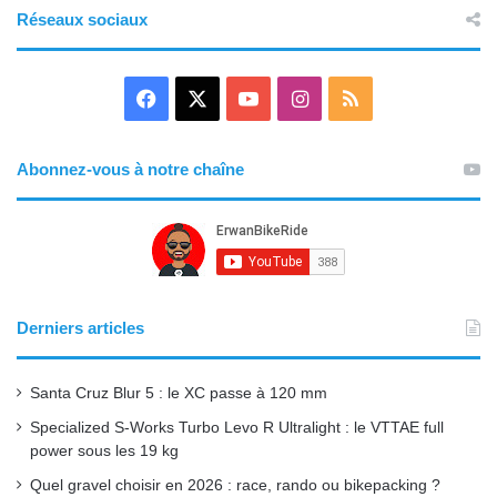
Réseaux sociaux
F
X
Y
I
R
a
o
n
S
Abonnez-vous à notre chaîne
c
u
s
S
e
T
t
b
u
a
o
b
g
Derniers articles
o
e
r
Santa Cruz Blur 5 : le XC passe à 120 mm
k
a
Specialized S-Works Turbo Levo R Ultralight : le VTTAE full
power sous les 19 kg
m
Quel gravel choisir en 2026 : race, rando ou bikepacking ?