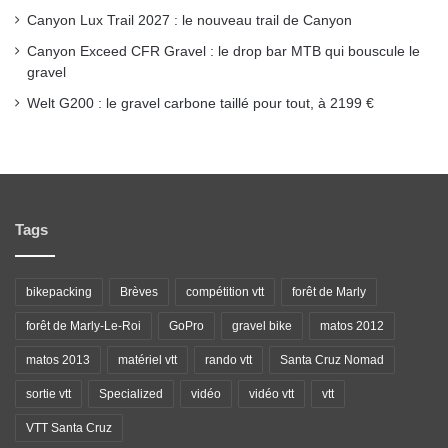
Canyon Lux Trail 2027 : le nouveau trail de Canyon
Canyon Exceed CFR Gravel : le drop bar MTB qui bouscule le
gravel
Welt G200 : le gravel carbone taillé pour tout, à 2199 €
Tags
bikepacking
Brèves
compétition vtt
forêt de Marly
forêt de Marly-Le-Roi
GoPro
gravel bike
matos 2012
matos 2013
matériel vtt
rando vtt
Santa Cruz Nomad
sortie vtt
Specialized
vidéo
vidéo vtt
vtt
VTT Santa Cruz